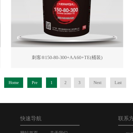
刺客®150-80-300+AA60+TE(桶装)
Home
Pre
1
2
3
Next
Last
快速导航
联系