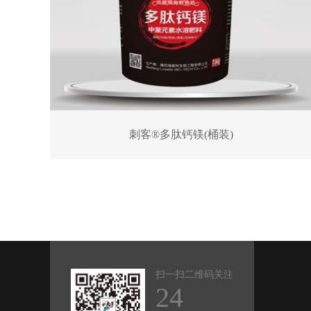
刺客®多肽钙镁(桶装)
扫一扫二维码关注
24